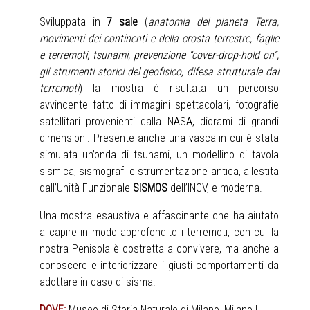
Sviluppata in
7 sale
(
anatomia del pianeta Terra,
movimenti dei continenti e della crosta terrestre, faglie
e terremoti, tsunami, prevenzione “cover-drop-hold on”,
gli strumenti storici del geofisico, difesa strutturale dai
terremoti
) la mostra è risultata un percorso
avvincente fatto di immagini spettacolari, fotografie
satellitari provenienti dalla NASA, diorami di grandi
dimensioni. Presente anche una vasca in cui è stata
simulata un’onda di tsunami, un modellino di tavola
sismica, sismografi e strumentazione antica, allestita
dall’Unità Funzionale
SISMOS
dell’INGV, e moderna.
Una mostra esaustiva e affascinante che ha aiutato
a capire in modo approfondito i terremoti, con cui la
nostra Penisola è costretta a convivere, ma anche a
conoscere e interiorizzare i giusti comportamenti da
adottare in caso di sisma.
DOVE:
Museo di Storia Naturale di Milano, Milano
|