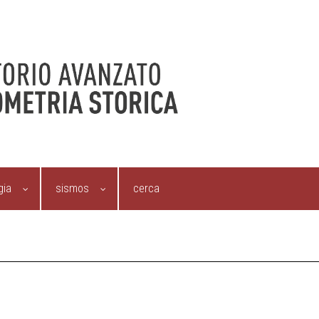
gia
sismos
cerca