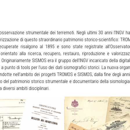
 osservazione strumentale dei terremoti. Negli ultimi 30 anni l’INGV h
lorizzazione di questo straordinario patrimonio storico-scientifico: T
recuperate risalgono al 1895 e sono state registrate all’Osservator
ientato alla ricerca, recupero, restauro, riproduzione e valorizzaz
a. Originariamente SISMOS era il gruppo dell'INGV incaricato della digi
unto di tools per l’uso dei dati sismografici storici. La nuova organ
ondotte nell’ambito dei progetti TROMOS e SISMOS, dalla fine degli anni
dio del patrimonio storico strumentale e documentario della sismologi
 diversi ambiti disciplinari.