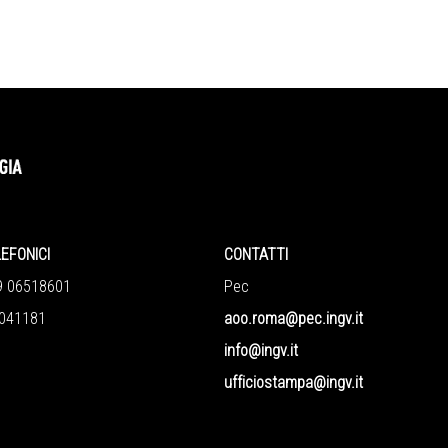
LEFONICI
CONTATTI
9 06518601
Pec
041181
aoo.roma@pec.ingv.it
info@ingv.it
ufficiostampa@ingv.it