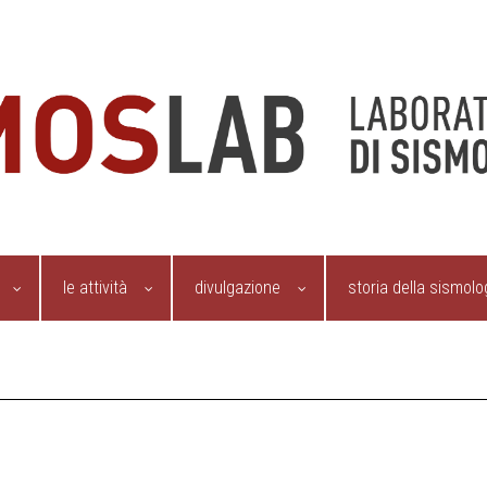
le attività
divulgazione
storia della sismolo