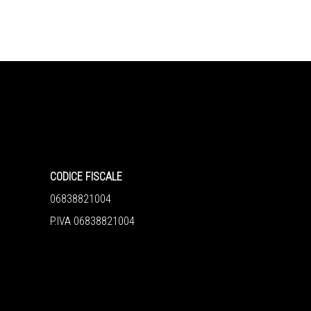
CODICE FISCALE
06838821004
P.IVA 06838821004