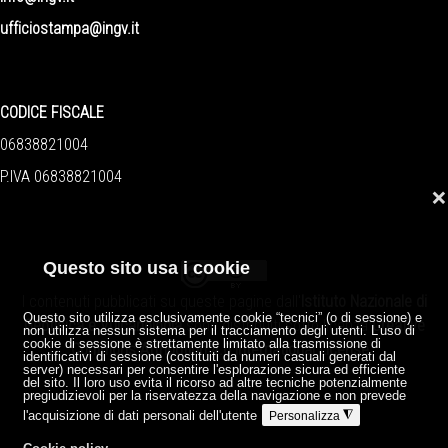
ufficiostampa@ingv.it
CODICE FISCALE
06838821004
P.IVA 06838821004
❌
Questo sito usa i cookie
I contenuti pubblicati su queste pagine dall'
Istituto Nazionale di
Questo sito utilizza esclusivamente cookie “tecnici” (o di sessione) e
Geofisica e Vulcanologia
sono distribuiti sotto licenza
Creative
non utilizza nessun sistema per il tracciamento degli utenti. L'uso di
cookie di sessione è strettamente limitato alla trasmissione di
Commons Attribution 4.0 International License
.
identificativi di sessione (costituiti da numeri casuali generati dal
server) necessari per consentire l'esplorazione sicura ed efficiente
del sito. Il loro uso evita il ricorso ad altre tecniche potenzialmente
pregiudizievoli per la riservatezza della navigazione e non prevede
l'acquisizione di dati personali dell'utente
◮
Personalizza