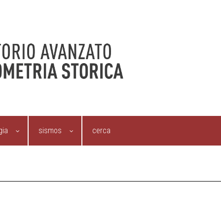
gia
sismos
cerca