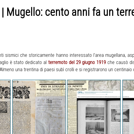
 Mugello: cento anni fa un terr
nti sismici che storicamente hanno interessato l’area mugellana, as
aglio è stato dedicato al
terremoto del 29 giugno 1919
che causò dist
meno una trentina di paesi subì crolli e si registrarono un centinaio di