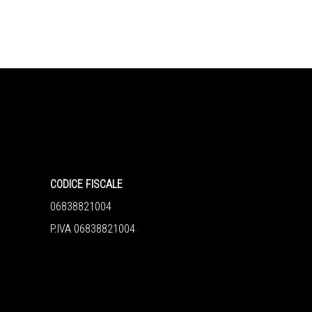
CODICE FISCALE
06838821004
P.IVA 06838821004