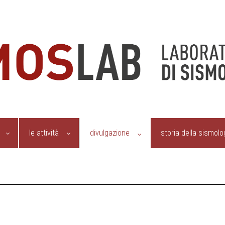
le attività
divulgazione
storia della sismolo