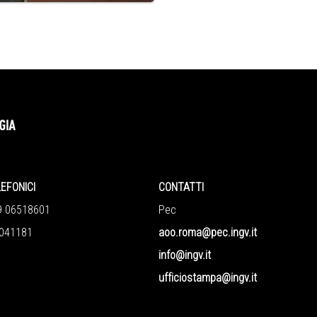
LEFONICI
CONTATTI
9 06518601
Pec
041181
aoo.roma@pec.ingv.it
info@ingv.it
ufficiostampa@ingv.it