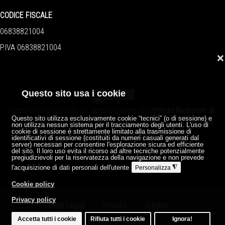
CODICE FISCALE
06838821004
P.IVA 06838821004
❌
Questo sito usa i cookie
I contenuti pubblicati su queste pagine dall'
Istituto Nazionale di
Questo sito utilizza esclusivamente cookie “tecnici” (o di sessione) e
Geofisica e Vulcanologia
sono distribuiti sotto licenza
Creative
non utilizza nessun sistema per il tracciamento degli utenti. L'uso di
cookie di sessione è strettamente limitato alla trasmissione di
Commons Attribution 4.0 International License
.
identificativi di sessione (costituiti da numeri casuali generati dal
server) necessari per consentire l'esplorazione sicura ed efficiente
del sito. Il loro uso evita il ricorso ad altre tecniche potenzialmente
pregiudizievoli per la riservatezza della navigazione e non prevede
l'acquisizione di dati personali dell'utente
◮
Personalizza
Cookie policy
Privacy policy
Note Legali
Privacy
Credits
Accetta tutti i cookie
Rifiuta tutti i cookie
Ignora!