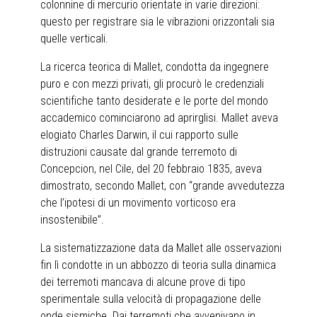
colonnine di mercurio orientate in varie direzioni:
questo per registrare sia le vibrazioni orizzontali sia
quelle verticali.
La ricerca teorica di Mallet, condotta da ingegnere
puro e con mezzi privati, gli procurò le credenziali
scientifiche tanto desiderate e le porte del mondo
accademico cominciarono ad aprirglisi. Mallet aveva
elogiato Charles Darwin, il cui rapporto sulle
distruzioni causate dal grande terremoto di
Concepcion, nel Cile, del 20 febbraio 1835, aveva
dimostrato, secondo Mallet, con “grande avvedutezza
che l’ipotesi di un movimento vorticoso era
insostenibile”.
La sistematizzazione data da Mallet alle osservazioni
fin lì condotte in un abbozzo di teoria sulla dinamica
dei terremoti mancava di alcune prove di tipo
sperimentale sulla velocità di propagazione delle
onde sismiche. Dai terremoti che avvenivano in