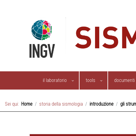
il laboratorio
tools
documenti
Sei qui:
Home
storia della sismologia
introduzione
gli stru