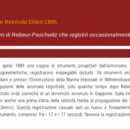
e Reinhold Ehlert 1895.
etro di Rebeur-Paschwitz che registrò occasionalmente
7 aprile 1889 una coppia di strumenti, progettati dall’astronom
ogravimetriche, registrarono inspiegabili disturbi. Gli strumenti er
dam e presso l’Osservatorio della Marina Imperiale in Wilhelmshav
gazione delle anomalie registrate, solo qualche tempo dopo Rebeu
strato onde sismiche di un terremoto avvenuto in Giappone. Sulla ste
o anche una prima stima della velocità media di propagazione del
42km/s). Questa registrazione casuale aprì un nuovo e fondamental
trumento, compreso fra i 12 e i 17 secondi, favoriva la registrazione