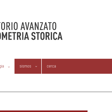
gia
sismos
cerca