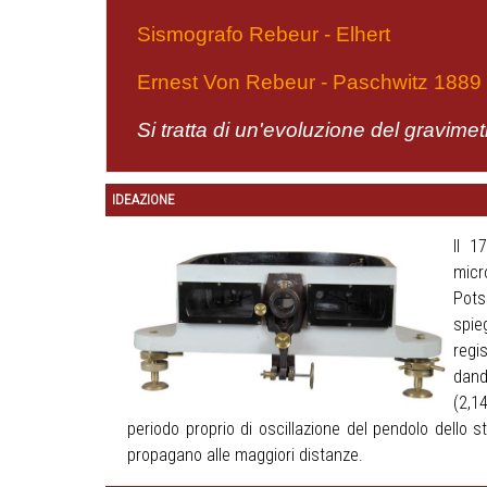
Sismografo Rebeur - Elhert
Ernest Von Rebeur - Paschwitz 1889 
Si tratta di un'evoluzione del gravim
IDEAZIONE
Il 1
micr
Pots
spie
regi
dand
(2,1
periodo proprio di oscillazione del pendolo dello s
propagano alle maggiori distanze.