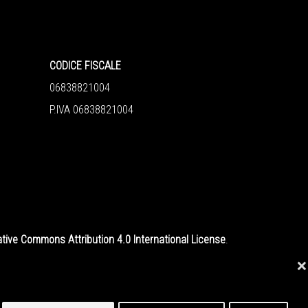
CODICE FISCALE
06838821004
P.IVA 06838821004
tive Commons Attribution 4.0 International License
.
❌