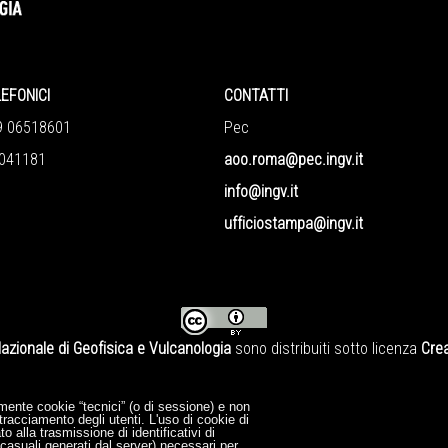
LEFONICI
CONTATTI
9 06518601
Pec
041181
aoo.roma@pec.ingv.it
info@ingv.it
ufficiostampa@ingv.it
Nazionale di Geofisica e Vulcanologia
sono distribuiti sotto licenza
Crea
mente cookie “tecnici” (o di sessione) e non
tracciamento degli utenti. L'uso di cookie di
o alla trasmissione di identificativi di
 casuali generati dal server) necessari per