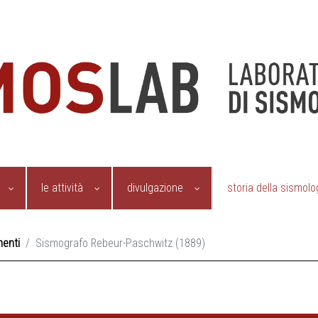
le attività
divulgazione
storia della sismolo
menti
Sismografo Rebeur-Paschwitz (1889)