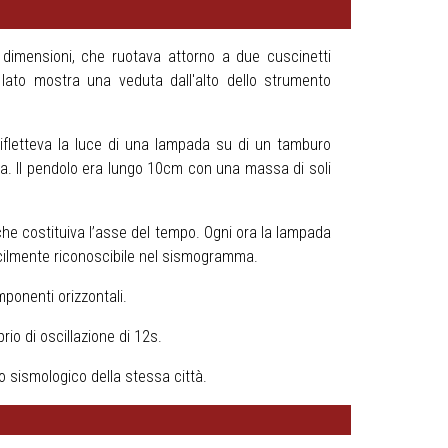
e dimensioni, che ruotava attorno a due cuscinetti
lato mostra una veduta dall'alto dello strumento
 rifletteva la luce di una lampada su di un tamburo
ra. Il pendolo era lungo 10cm con una massa di soli
he costituiva l’asse del tempo. Ogni ora la lampada
acilmente riconoscibile nel sismogramma.
ponenti orizzontali.
io di oscillazione di 12s.
o sismologico della stessa città.