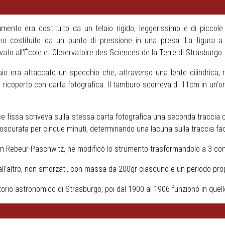
umento era costituito da un telaio rigido, leggerissimo e di piccol
no costituito da un punto di pressione in una presa. La figura a 
ato all'École et Observatoire des Sciences de la Terre di Strasburgo.
laio era attaccato un specchio che, attraverso una lente cilindrica,
 ricoperto con carta fotografica. Il tamburo scorreva di 11cm in un'o
e fissa scriveva sulla stessa carta fotografica una seconda traccia c
 oscurata per cinque minuti, determinando una lacuna sulla traccia f
Von Rebeur-Paschwitz, ne modificò lo strumento trasformandolo a 3 com
dall’altro, non smorzati, con massa da 200gr ciascuno e un periodo propr
torio astronomico di Strasburgo, poi dal 1900 al 1906 funzionò in quell