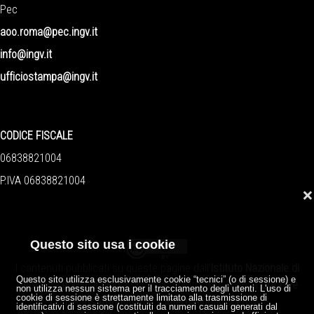
Pec
aoo.roma@pec.ingv.it
info@ingv.it
ufficiostampa@ingv.it
CODICE FISCALE
06838821004
P.IVA 06838821004
❌
Questo sito usa i cookie
I contenuti pubblicati su queste pagine dall'
Istituto Nazionale di
Questo sito utilizza esclusivamente cookie “tecnici” (o di sessione) e
Geofisica e Vulcanologia
sono distribuiti sotto licenza
Creative
non utilizza nessun sistema per il tracciamento degli utenti. L'uso di
cookie di sessione è strettamente limitato alla trasmissione di
Commons Attribution 4.0 International License
.
identificativi di sessione (costituiti da numeri casuali generati dal