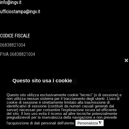
info@ingv.it
ufficiostampa@ingv.it
CODICE FISCALE
06838821004
P.IVA 06838821004
❌
Questo sito usa i cookie
I contenuti pubblicati su queste pagine dall'
Istituto Nazionale di
Questo sito utilizza esclusivamente cookie “tecnici” (o di sessione) e
Geofisica e Vulcanologia
sono distribuiti sotto licenza
Creative
non utilizza nessun sistema per il tracciamento degli utenti. L'uso di
cookie di sessione è strettamente limitato alla trasmissione di
Commons Attribution 4.0 International License
.
identificativi di sessione (costituiti da numeri casuali generati dal
server) necessari per consentire l'esplorazione sicura ed efficiente
del sito. Il loro uso evita il ricorso ad altre tecniche potenzialmente
pregiudizievoli per la riservatezza della navigazione e non prevede
l'acquisizione di dati personali dell'utente
◮
Personalizza