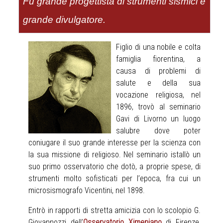
Fu grande progettista di strumenti sismici e
grande divulgatore.
Figlio di una nobile e colta
famiglia fiorentina, a
causa di problemi di
salute e della sua
vocazione religiosa, nel
1896, trovò al seminario
Gavi di Livorno un luogo
salubre dove poter
coniugare il suo grande interesse per la scienza con
la sua missione di religioso. Nel seminario istallò un
suo primo osservatorio che dotò, a proprie spese, di
strumenti molto sofisticati per l’epoca, fra cui un
microsismografo Vicentini, nel 1898.
Entrò in rapporti di stretta amicizia con lo scolopio G.
Giovannozzi dell’
Osservatorio Ximeniano
di Firenze,