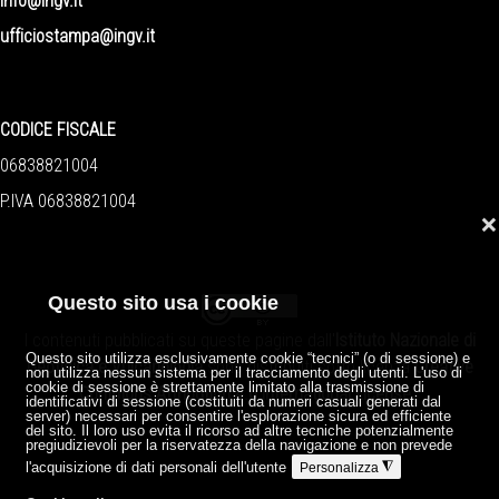
info@ingv.it
ufficiostampa@ingv.it
CODICE FISCALE
06838821004
P.IVA 06838821004
❌
Questo sito usa i cookie
I contenuti pubblicati su queste pagine dall'
Istituto Nazionale di
Questo sito utilizza esclusivamente cookie “tecnici” (o di sessione) e
Geofisica e Vulcanologia
sono distribuiti sotto licenza
Creative
non utilizza nessun sistema per il tracciamento degli utenti. L'uso di
cookie di sessione è strettamente limitato alla trasmissione di
Commons Attribution 4.0 International License
.
identificativi di sessione (costituiti da numeri casuali generati dal
server) necessari per consentire l'esplorazione sicura ed efficiente
del sito. Il loro uso evita il ricorso ad altre tecniche potenzialmente
pregiudizievoli per la riservatezza della navigazione e non prevede
l'acquisizione di dati personali dell'utente
◮
Personalizza