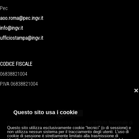
Pec
aoo.roma@pec.ingv.it
info@ingv.it
ufficiostampa@ingv.it
CODICE FISCALE
06838821004
P.IVA 06838821004
❌
Questo sito usa i cookie
I contenuti pubblicati su queste pagine dall'
Istituto Nazionale di
Questo sito utilizza esclusivamente cookie “tecnici” (o di sessione) e
Geofisica e Vulcanologia
sono distribuiti sotto licenza
Creative
non utilizza nessun sistema per il tracciamento degli utenti. L'uso di
cookie di sessione è strettamente limitato alla trasmissione di
Commons Attribution 4.0 International License
.