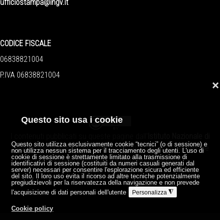
ufficiostampa@ingv.it
CODICE FISCALE
06838821004
P.IVA 06838821004
❌
Questo sito usa i cookie
I contenuti pubblicati su queste pagine dall'
Istituto Nazionale di
Questo sito utilizza esclusivamente cookie “tecnici” (o di sessione) e
Geofisica e Vulcanologia
sono distribuiti sotto licenza
Creative
non utilizza nessun sistema per il tracciamento degli utenti. L'uso di
cookie di sessione è strettamente limitato alla trasmissione di
Commons Attribution 4.0 International License
.
identificativi di sessione (costituiti da numeri casuali generati dal
server) necessari per consentire l'esplorazione sicura ed efficiente
del sito. Il loro uso evita il ricorso ad altre tecniche potenzialmente
pregiudizievoli per la riservatezza della navigazione e non prevede
l'acquisizione di dati personali dell'utente
◮
Personalizza
Cookie policy