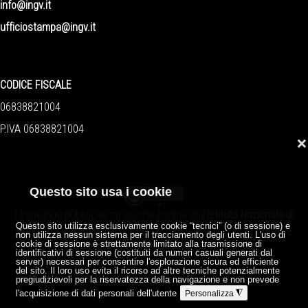
info@ingv.it
ufficiostampa@ingv.it
CODICE FISCALE
06838821004
P.IVA 06838821004
❌
Questo sito usa i cookie
I contenuti pubblicati su queste pagine dall'
Istituto Nazionale di
Questo sito utilizza esclusivamente cookie “tecnici” (o di sessione) e
Geofisica e Vulcanologia
sono distribuiti sotto licenza
Creative
non utilizza nessun sistema per il tracciamento degli utenti. L'uso di
cookie di sessione è strettamente limitato alla trasmissione di
Commons Attribution 4.0 International License
.
identificativi di sessione (costituiti da numeri casuali generati dal
server) necessari per consentire l'esplorazione sicura ed efficiente
del sito. Il loro uso evita il ricorso ad altre tecniche potenzialmente
pregiudizievoli per la riservatezza della navigazione e non prevede
l'acquisizione di dati personali dell'utente
◮
Personalizza