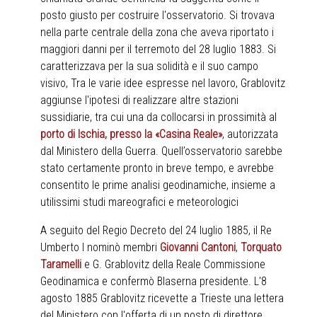
posto giusto per costruire l'osservatorio. Si trovava
nella parte centrale della zona che aveva riportato i
maggiori danni per il terremoto del 28 luglio 1883. Si
caratterizzava per la sua solidità e il suo campo
visivo, Tra le varie idee espresse nel lavoro, Grablovitz
aggiunse l'ipotesi di realizzare altre stazioni
sussidiarie, tra cui una da collocarsi in prossimità al
porto di Ischia, presso la «Casina Reale»
, autorizzata
dal Ministero della Guerra. Quell’osservatorio sarebbe
stato certamente pronto in breve tempo, e avrebbe
consentito le prime analisi geodinamiche, insieme a
utilissimi studi mareografici e meteorologici
A seguito del Regio Decreto del 24 luglio 1885, il Re
Umberto I nominò membri
Giovanni Cantoni
,
Torquato
Taramelli
e G. Grablovitz della Reale Commissione
Geodinamica e confermò Blaserna presidente. L'8
agosto 1885 Grablovitz ricevette a Trieste una lettera
del Ministero con l'offerta di un posto di direttore