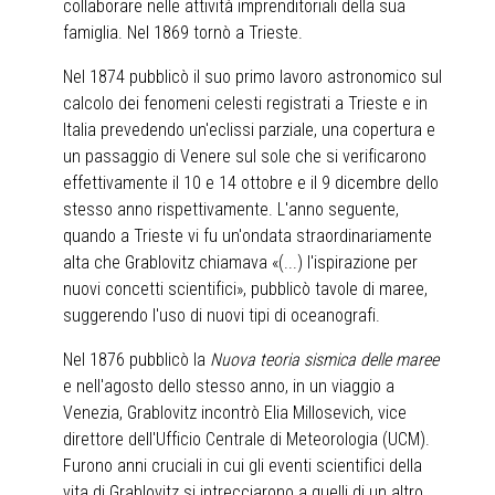
collaborare nelle attività imprenditoriali della sua
famiglia. Nel 1869 tornò a Trieste.
Nel 1874 pubblicò il suo primo lavoro astronomico sul
calcolo dei fenomeni celesti registrati a Trieste e in
Italia prevedendo un'eclissi parziale, una copertura e
un passaggio di Venere sul sole che si verificarono
effettivamente il 10 e 14 ottobre e il 9 dicembre dello
stesso anno rispettivamente. L'anno seguente,
quando a Trieste vi fu un'ondata straordinariamente
alta che Grablovitz chiamava «(...) l'ispirazione per
nuovi concetti scientifici», pubblicò tavole di maree,
suggerendo l'uso di nuovi tipi di oceanografi.
Nel 1876 pubblicò la
Nuova teoria sismica delle maree
e nell'agosto dello stesso anno, in un viaggio a
Venezia, Grablovitz incontrò Elia Millosevich, vice
direttore dell'Ufficio Centrale di Meteorologia (UCM).
Furono anni cruciali in cui gli eventi scientifici della
vita di Grablovitz si intrecciarono a quelli di un altro