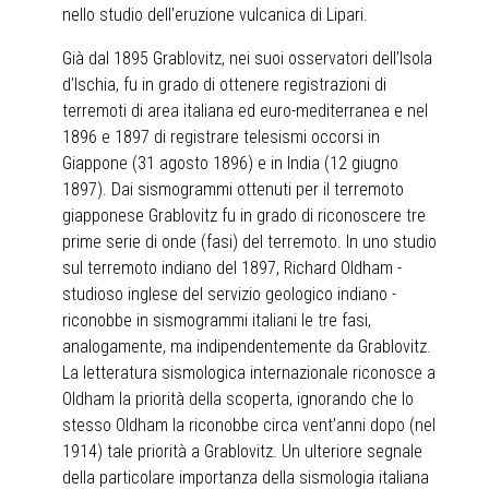
nello studio dell'eruzione vulcanica di Lipari.
Già dal 1895 Grablovitz, nei suoi osservatori dell’Isola
d’Ischia, fu in grado di ottenere registrazioni di
terremoti di area italiana ed euro-mediterranea e nel
1896 e 1897 di registrare telesismi occorsi in
Giappone (31 agosto 1896) e in India (12 giugno
1897). Dai sismogrammi ottenuti per il terremoto
giapponese Grablovitz fu in grado di riconoscere tre
prime serie di onde (fasi) del terremoto. In uno studio
sul terremoto indiano del 1897, Richard Oldham -
studioso inglese del servizio geologico indiano -
riconobbe in sismogrammi italiani le tre fasi,
analogamente, ma indipendentemente da Grablovitz.
La letteratura sismologica internazionale riconosce a
Oldham la priorità della scoperta, ignorando che lo
stesso Oldham la riconobbe circa vent’anni dopo (nel
1914) tale priorità a Grablovitz. Un ulteriore segnale
della particolare importanza della sismologia italiana