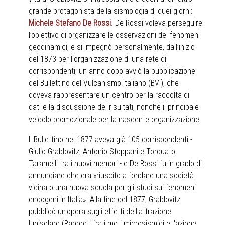
grande protagonista della sismologia di quei giorni:
Michele Stefano De Rossi
. De Rossi voleva perseguire
l’obiettivo di organizzare le osservazioni dei fenomeni
geodinamici, e si impegnò personalmente, dall’inizio
del 1873 per l'organizzazione di una rete di
corrispondenti; un anno dopo avviò la pubblicazione
del Bullettino del Vulcanismo Italiano (BVI), che
doveva rappresentare un centro per la raccolta di
dati e la discussione dei risultati, nonché il principale
veicolo promozionale per la nascente organizzazione.
Il Bullettino nel 1877 aveva già 105 corrispondenti -
Giulio Grablovitz, Antonio Stoppani e Torquato
Taramelli tra i nuovi membri - e De Rossi fu in grado di
annunciare che era «riuscito a fondare una società
vicina o una nuova scuola per gli studi sui fenomeni
endogeni in Italia». Alla fine del 1877, Grablovitz
pubblicò un'opera sugli effetti dell'attrazione
lunisolare (Rapporti fra i moti microsismici e l'azione