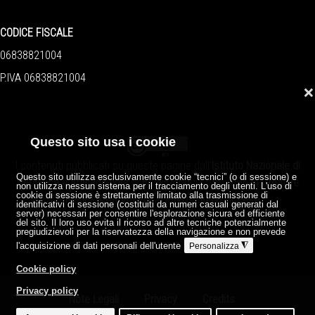
CODICE FISCALE
06838821004
P.IVA 06838821004
❌
Questo sito usa i cookie
I contenuti pubblicati su queste pagine dall'
Istituto Nazionale di
Questo sito utilizza esclusivamente cookie “tecnici” (o di sessione) e
Geofisica e Vulcanologia
sono distribuiti sotto licenza
Creative
non utilizza nessun sistema per il tracciamento degli utenti. L'uso di
cookie di sessione è strettamente limitato alla trasmissione di
Commons Attribution 4.0 International License
.
identificativi di sessione (costituiti da numeri casuali generati dal
server) necessari per consentire l'esplorazione sicura ed efficiente
del sito. Il loro uso evita il ricorso ad altre tecniche potenzialmente
pregiudizievoli per la riservatezza della navigazione e non prevede
l'acquisizione di dati personali dell'utente
◮
Personalizza
Cookie policy
Privacy policy
Note Legali
Privacy
Credits