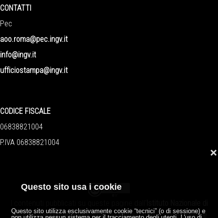
CONTATTI
Pec
aoo.roma@pec.ingv.it
info@ingv.it
ufficiostampa@ingv.it
CODICE FISCALE
06838821004
P.IVA 06838821004
❌
Questo sito usa i cookie
I contenuti pubblicati su queste pagine dall'
Istituto Nazionale di
Questo sito utilizza esclusivamente cookie “tecnici” (o di sessione) e
Geofisica e Vulcanologia
sono distribuiti sotto licenza
Creative
non utilizza nessun sistema per il tracciamento degli utenti. L'uso di