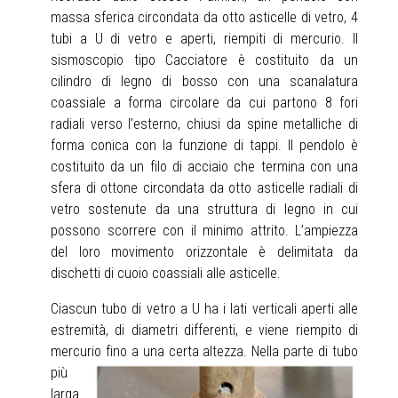
massa sferica circondata da otto asticelle di vetro, 4
tubi a U di vetro e aperti, riempiti di mercurio. Il
sismoscopio tipo Cacciatore è costituito da un
cilindro di legno di bosso con una scanalatura
coassiale a forma circolare da cui partono 8 fori
radiali verso l’esterno, chiusi da spine metalliche di
forma conica con la funzione di tappi. Il pendolo è
costituito da un filo di acciaio che termina con una
sfera di ottone circondata da otto asticelle radiali di
vetro sostenute da una struttura di legno in cui
possono scorrere con il minimo attrito. L’ampiezza
del loro movimento orizzontale è delimitata da
dischetti di cuoio coassiali alle asticelle.
Ciascun tubo di vetro a U ha i lati verticali aperti alle
estremità, di diametri differenti, e viene riempito di
mercurio fino
a una certa altezza. Nella parte di tubo
più
larga